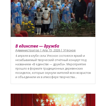
В единстве — дружба
Администратор
|
Апр 15, 2026
|
Утёсное
4 апреля в клубе села Утесное состоялся яркий и
незабываемый творческий отчётный концерт под
названием «В единстве — дружба». Мероприятие
прошло в формате традиционных деревенских
посиделок, которые окунули жителей всех возрастов
и объединили их в атмосфере творчества...