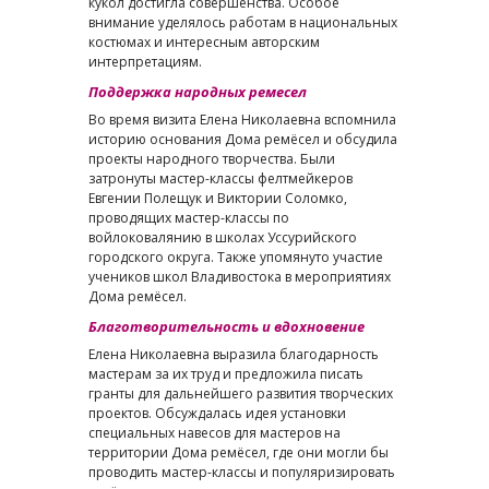
кукол достигла совершенства. Особое
внимание уделялось работам в национальных
костюмах и интересным авторским
интерпретациям.
Поддержка народных ремесел
Во время визита Елена Николаевна вспомнила
историю основания Дома ремёсел и обсудила
проекты народного творчества. Были
затронуты мастер-классы фелтмейкеров
Евгении Полещук и Виктории Соломко,
проводящих мастер-классы по
войлоковалянию в школах Уссурийского
городского округа. Также упомянуто участие
учеников школ Владивостока в мероприятиях
Дома ремёсел.
Благотворительность и вдохновение
Елена Николаевна выразила благодарность
мастерам за их труд и предложила писать
гранты для дальнейшего развития творческих
проектов. Обсуждалась идея установки
специальных навесов для мастеров на
территории Дома ремёсел, где они могли бы
проводить мастер-классы и популяризировать