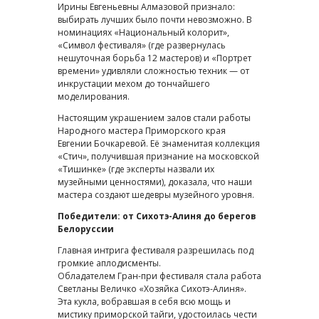
Ирины Евгеньевны Алмазовой признало:
выбирать лучших было почти невозможно. В
номинациях «Национальный колорит»,
«Символ фестиваля» (где развернулась
нешуточная борьба 12 мастеров) и «Портрет
времени» удивляли сложностью техник — от
инкрустации мехом до тончайшего
моделирования.
Настоящим украшением залов стали работы
Народного мастера Приморского края
Евгении Бочкаревой. Её знаменитая коллекция
«Стич», получившая признание на московской
«Тишинке» (где эксперты назвали их
музейными ценностями), доказала, что наши
мастера создают шедевры музейного уровня.
Победители: от Сихотэ-Алиня до берегов
Белоруссии
Главная интрига фестиваля разрешилась под
громкие аплодисменты.
Обладателем Гран-при фестиваля стала работа
Светланы Величко «Хозяйка Сихотэ-Алиня».
Эта кукла, вобравшая в себя всю мощь и
мистику приморской тайги, удостоилась чести