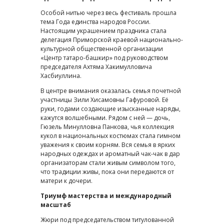
Особой нитью через весь фестиваль прошла
тема Года единства народов России.
Настоящим украшением праздника стала
делегация Приморской краевой национально-
культурной общественной организации
«Центр татаро-башкир» под руководством
председателя Ахтяма Хакимулловича
Хасбиуллина.
В центре внимания оказалась семья почетной
участницы Зили Хисамовны Гафуровой. Её
руки, годами создающие изысканные наряды,
кажутся волшебными. Рядом с ней — дочь,
Гюзель Минулловна Панкова, чья коллекция
кукол в национальных костюмах стала гимном
уважения к своим корням. Вся семья в ярких
народных одеждах и ароматный чак-чак в дар
организаторам стали живым символом того,
что традиции живы, пока они передаются от
матери к дочери.
Триумф мастерства и международный
масштаб
Жюри под председательством титулованной