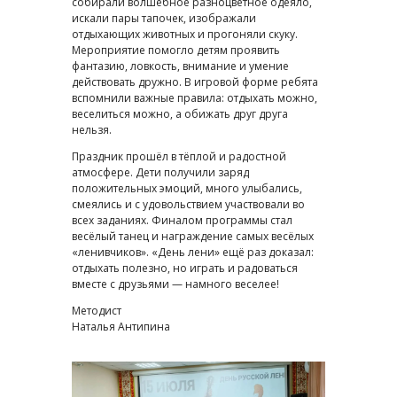
собирали волшебное разноцветное одеяло,
искали пары тапочек, изображали
отдыхающих животных и прогоняли скуку.
Мероприятие помогло детям проявить
фантазию, ловкость, внимание и умение
действовать дружно. В игровой форме ребята
вспомнили важные правила: отдыхать можно,
веселиться можно, а обижать друг друга
нельзя.
Праздник прошёл в тёплой и радостной
атмосфере. Дети получили заряд
положительных эмоций, много улыбались,
смеялись и с удовольствием участвовали во
всех заданиях. Финалом программы стал
весёлый танец и награждение самых весёлых
«ленивчиков». «День лени» ещё раз доказал:
отдыхать полезно, но играть и радоваться
вместе с друзьями — намного веселее!
Методист
Наталья Антипина