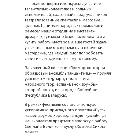
— яркие концерты и конкурсы с участием
талантливых коллективов и сольных
исполнителей, красочный парад участников,
театрализованные спектакли и массовые
гулянья. Ценители народных промыслов и
ремесел нашли отдушину в выставках-
ярмарках, где можно было полюбоваться и
купить работы мастеров. А еще гостей ждали
увлекательные мастер-классы и творческие
мастерские, где каждый смог попробовать
свои силы и научиться чему-то новому.
Заслуженный коллектив Приморского края —
образцовый ансамбль танца «Ритм» — принял
участие в Международном фестивале
народного творчества «Венок дружбы»,
который проходил в городе Бобруйске
(Республика Беларусь).
В рамках фестиваля состоялся конкурс
декоративно-прикладного искусства «Пусть
нашей дружбы хоровод танцуют куклы!», где
наш коллектив представил авторскую работу
Светланы Величко — куклу «Хозяйка Сихотэ-
Алиня».