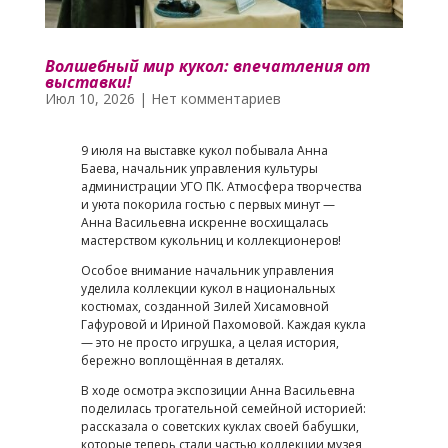
Волшебный мир кукол: впечатления от
выставки!
Июл 10, 2026
|
Нет комментариев
9 июля на выставке кукол побывала Анна
Баева, начальник управления культуры
администрации УГО ПК. Атмосфера творчества
и уюта покорила гостью с первых минут —
Анна Васильевна искренне восхищалась
мастерством кукольниц и коллекционеров!
Особое внимание начальник управления
уделила коллекции кукол в национальных
костюмах, созданной Зилей Хисамовной
Гафуровой и Ириной Пахомовой. Каждая кукла
— это не просто игрушка, а целая история,
бережно воплощённая в деталях.
В ходе осмотра экспозиции Анна Васильевна
поделилась трогательной семейной историей:
рассказала о советских куклах своей бабушки,
которые теперь стали частью коллекции музея