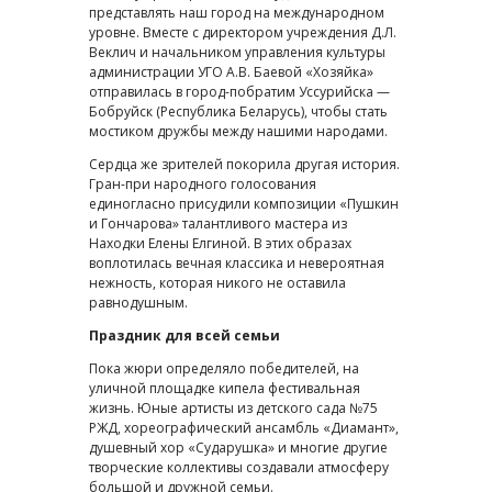
представлять наш город на международном
уровне. Вместе с директором учреждения Д.Л.
Веклич и начальником управления культуры
администрации УГО А.В. Баевой «Хозяйка»
отправилась в город-побратим Уссурийска —
Бобруйск (Республика Беларусь), чтобы стать
мостиком дружбы между нашими народами.
Сердца же зрителей покорила другая история.
Гран-при народного голосования
единогласно присудили композиции «Пушкин
и Гончарова» талантливого мастера из
Находки Елены Елгиной. В этих образах
воплотилась вечная классика и невероятная
нежность, которая никого не оставила
равнодушным.
Праздник для всей семьи
Пока жюри определяло победителей, на
уличной площадке кипела фестивальная
жизнь. Юные артисты из детского сада №75
РЖД, хореографический ансамбль «Диамант»,
душевный хор «Сударушка» и многие другие
творческие коллективы создавали атмосферу
большой и дружной семьи.