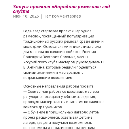
Запуск проекта «Народное ремесло»: год
спустя
Июн 16, 2026
|
Нет комментариев
Год назад стартовал проект «Народное
ремесло», посвященный популяризации
традиционных русских ремёсел среди детей и
молодёжи. Основателями инициативы стали
два мастера по валянию войлока, Евгения
Полещук и Виктория Соломка, члены
Уссурийского клуба мастеров, руководитель Н.
В. Антипина, которые решили поделиться
своими знаниями и мастерством с
подрастающим поколением.
Основные направления работы проекта:
— Совместная работа со школами: мастера
регулярно посещают учебные заведения,
проводят мастер-классы и занятия по валянию
войлока для учеников.
— Обучение в пришкольных лагерях: летом
проект расширяется, охватывая детские
лагеря, где дети получают возможность
познакомиться с традиционным русским