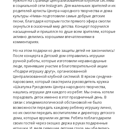
нужно!» на странице Централизованной клубной системы
в социальной сети Instagram. Для маленьких зрителей и их
родителей артисты Центра народного творчества и дома
культуры «Нива» подготовили самые добрые детские
песни, благодаря которым гости прямого эфира смогли
окунуться в сказочный мир детства. Концерт поручился
насыщенный и пришёлся по душе всем зрителям, которые
активно делились хорошими впечатлениями в
комментариях.
Но на этом подарки ко дню защиты детей не закончились!
После концерта в Детский дом отправились игрушки
ручной работы, которые изготовили неравнодушные
люди, принявшие участие в благотворительной акции
«Подари игрушку другу», организованной
Централизованной клубной системой. В ярком сундучке-
паровозике, который смастерила руководитель кружка
«Шкатулка Рукоделия» Центра народного творчества,
нашлись игрушки для каждого из ребят. Мы очень хотели
порадовать деток именно в этот праздничный день. В
связи с эпидемиологической обстановкой не было
возможности передать каждому ребёнку игрушку лично,
но их смогли передать воспитателям и директору детского
дома, которые вручили их детям. Ребята поблагодарили
своих гостей через окошко держа в руках подаренные
игрушки. И, видя сияющие детские глаза, мы убедились,