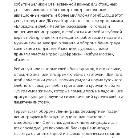
событий Великой Отечественной войны: 872 страшных
дня, вместивших в себя голод, холод, постоянные
авиационные налеты и более миллиона погибших…В этот
день сотрудники ДК села Корсаковка провели урок памяти
«Блокадный хлеб». Ребятам рассказали о голоде и
лишениях ленинградцев, о стойкости жителей и глубокой
вере в победу, о детях и женщинах, работавших наравне с
мужчинами на заводах, о защите и обороне Ленинграда
советскими солдатами. Участники с удовольствием
приняли участие играх «Шифровка», «Азбука Морзе»,
«Газета».
Ребята узнали о норме хлеба блокадников, о его составе,
о том, что значили в то время хлебные карточки. Для того,
чтобы участники урока воочию увидели норму суточного
хлебного пайка, для ребят приготовили кусочки хлеба «в
125 граммов жизни», которые помещались на ладони. Все
присутствующие получили символический кусочек хлеба и
памятную листовку.
Героическая оборона Ленинграда, бессмертный подвиг
ленинградцев в блокадные дни вошли в историю
освобождения Отечества. Для всех ныне живущих и для
всех последующих поколений блокада Ленинграда
навсегда останется одной из самых героических страниц